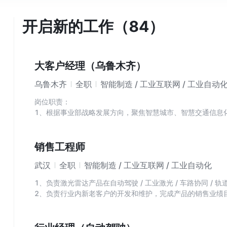
开启新的工作（84）
大客户经理（乌鲁木齐）
乌鲁木齐
全职
智能制造 / 工业互联网 / 工业自动
岗位职责：
1、根据事业部战略发展方向，聚焦智慧城市、智慧交通信息
划并执行
2、拓展重点区域目标客户，针对智慧城市、智慧交通信息化
司智慧城市、智慧交通信息化业务的口碑及区域影响力
销售工程师
3、定期对市场营销环境、目标、计划、业务活动进行核查分
武汉
全职
智能制造 / 工业互联网 / 工业自动化
正错失，保证完成营销目标和营销计划。
4、高层级客户关系的建立与维护，与智慧城市、智慧交通客
1、负责激光雷达产品在自动驾驶 / 工业激光 / 车路协同 /
务谈判等流程，支持事业部高效达成业绩。
2、负责行业内新老客户的开发和维护，完成产品的销售业绩
5、打通客户各个环节，挖掘引导需求，创造商业机会。
3、负责行业渠道的建立，保证能快速打开行业市场；
6、维护客情关系、统筹签约项目及后期的跟进工作。
4、负责收集友商进展及客户需求信息，制定有竞争力的产品