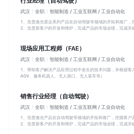
行业经理（自动驾驶）
武汉
全职
智能制造 / 工业互联网 / 工业自动化
1、负责激光雷达系列产品在自动驾驶等领域的开拓和推广，
2、负责新客户的开发和维护，完成产品的市场业绩，完成关
3、关注产品线竞品动态，提供竞品分析；
4、关注产品线市场规模，为事业部市场决策提供科学依据；
5、撰写活动方案，筹备活动物料，组织活动实施和管理，并
现场应用工程师（FAE）
武汉
全职
智能制造 / 工业互联网 / 工业自动化
1、帮助客户解决产品应用过程中发生的技术问题，并根据客
AGV、服务机器人、无人港口、无人装车等）
2、处理客户产品售前/售后实施/故障分析等问题；
3、及时反馈客户对产品的需求与建议；
4、为客户提供技术培训；
销售行业经理（自动驾驶）
5、完成部门的其他工作。
武汉
全职
智能制造 / 工业互联网 / 工业自动化
1、负责激光产品在自动驾驶等领域的开拓和推广，挖掘客户
2、负责新客户的开发和维护，完成产品的市场业绩，完成关
3、关注产品线竞品动态，提供竞品分析；