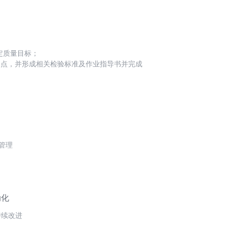
对活动效果进行跟踪、评估和分析。
定质量目标；
制点，并形成相关检验标准及作业指导书并完成
动上下游改进，并向上级汇报工作；
管理
分析原因，梳理改进办法，
动化
持续改进