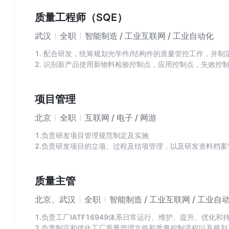
4、关注产品线市场规模，为事业部市场决策提供科学依据；
5、撰写活动方案，筹备活动物料，组织活动实施和管理，并
质量工程师（SQE）
武汉
全职
智能制造 / 工业互联网 / 工业自动化
1. 配合研发，统筹规划光学件/结构件的质量管控工作，并制
2. 识别新产品使用新物料检验控制点，应用控制点，失效控
相关的培训工作；
3. 定期进行来料质量数据分析，并制定供应商考核计划，推
4. 配合采购，研发完成相关的供应商质量管理工作；
项目管理
5. 负责来料异常处理，推动供应商改善并跟进至闭环。
北京
全职
互联网 / 电子 / 网游
1.负责研发项目管理规范制定及实施
2.负责研发项目的立项、过程及结项管理，以及研发资料档案
3.负责收集研发项目中的技术和管理问题，复盘项目过程，
并跟踪问题落实情况
4.负责协助研究院开展日常研发管理
质量主管
5.上级领导交办的其他任务
北京、武汉
全职
智能制造 / 工业互联网 / 工业自
1.负责工厂IATF16949体系日常运行、维护、提升、优化和
2.负责制定和优化工厂质量管理文件和质量控制流程以及规划