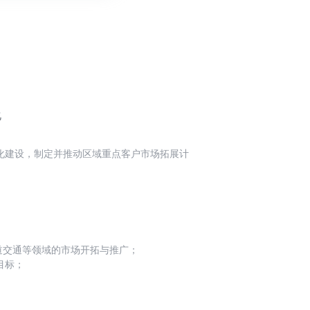
化
化建设，制定并推动区域重点客户市场拓展计
业务，并在各地市打造落地标杆项目，建立公
析，及时调整营销策略和计划，制定预防和纠
户建立长期积极互动关系，积极有效的推动商
 轨道交通等领域的市场开拓与推广；
目标；
营销策略。