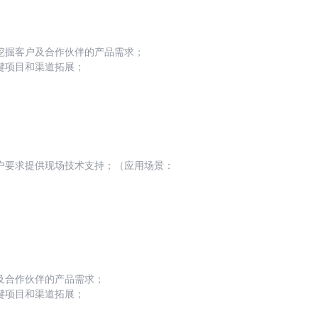
挖掘客户及合作伙伴的产品需求；
键项目和渠道拓展；
对活动效果进行跟踪、评估和分析。
户要求提供现场技术支持；（应用场景：
及合作伙伴的产品需求；
键项目和渠道拓展；